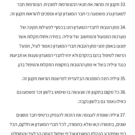
.33 תקנון זה מהווה את תנאי ההצטרפות לתוכנית. הצטרפות חבר
למועדון גרג משמעה כי חבר המועדון קרא ומסכים להוראות תקנון זה.
.34 מתן הטבות לחברי המועדון הינו בכפוף לפעילות תקינה של
מערכות התפעול והמחשוב של וניליה. במידה ויחולו תקלות אשר
ימנעו באופן זמני מתן הטבות חברי המועדון כאמור לעיל, תפעל
הרשת לטיפול בהם בהקדם ולא יהיו לחברי המועדון טענות או תביעות
כנגד וניליה בשל אי מתן ההטבות בתקופת התקלות והטיפול בהן.
.35 וניליה הינה הסמכות הבלעדית לפרשנות הוראות תקנון זה.
.36 כל מקום בתקנון זה שנעשה בו שימוש בלשון זכר משמעו גם
כאילו נאמר גם בלשון נקבה.
.37 וניליה שומרת לעצמה את הזכות להנפיק כרטיסי חבר מסוגים
שונים, בתמורה ו/או שלא בתמורה, לכל חברי המועדון או חלקם, הכל
כפי שתיקבע הנהלת המועדון ועל פי שיקול דעתה הבלעדי והמוחלט.