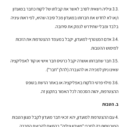
.3.3 וניליה רשאית לסרב לאשר את קבלתו של לקוח כחבר במועדון
ו/או לא לחדש את חברותו במועדון מכל סיבה שהיא, לפי ראות עיניה
בלבד ומבלי שתידרש לנמק את סירובה.
.3.4 אדם המצטרף למועדון, יקבל במעמד ההצטרפות את הזכות
למימוש ההטבות.
.3.5 חבר שחברותו אושרה יקבל כרטיס חבר אישי או קוד לאפליקציה
שאינו ניתן למכירה או להעברה (להלן "חבר").
.3.6 מילוי פרטי הלקוח באפליקציה או באתר הרשת בטופס
ההצטרפות, יהווה הסכמה לכל האמור בתקנון זה.
ב. הטבות
.4 עם ההצטרפות למועדון, יהא זכאי חבר מועדון לקבל מגוון הטבות
המובטחות רק לחברי "מועדון וניליה" בהתאם לקביעת החברה,