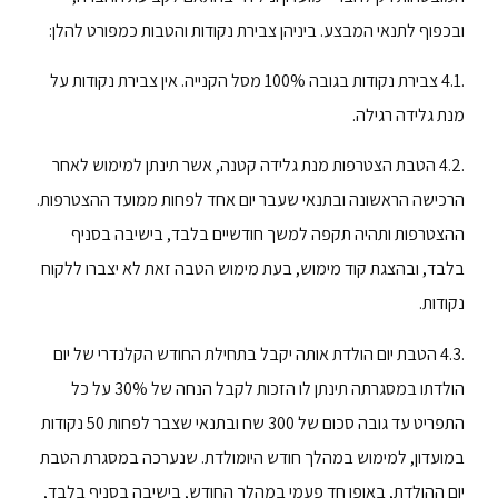
ובכפוף לתנאי המבצע. ביניהן צבירת נקודות והטבות כמפורט להלן:
.4.1 צבירת נקודות בגובה 100% מסל הקנייה. אין צבירת נקודות על
מנת גלידה רגילה.
.4.2 הטבת הצטרפות מנת גלידה קטנה, אשר תינתן למימוש לאחר
הרכישה הראשונה ובתנאי שעבר יום אחד לפחות ממועד ההצטרפות.
ההצטרפות ותהיה תקפה למשך חודשיים בלבד, בישיבה בסניף
בלבד, ובהצגת קוד מימוש, בעת מימוש הטבה זאת לא יצברו ללקוח
נקודות.
.4.3 הטבת יום הולדת אותה יקבל בתחילת החודש הקלנדרי של יום
הולדתו במסגרתה תינתן לו הזכות לקבל הנחה של 30% על כל
התפריט עד גובה סכום של 300 שח ובתנאי שצבר לפחות 50 נקודות
במועדון, למימוש במהלך חודש היומולדת. שנערכה במסגרת הטבת
יום ההולדת, באופן חד פעמי במהלך החודש, בישיבה בסניף בלבד,