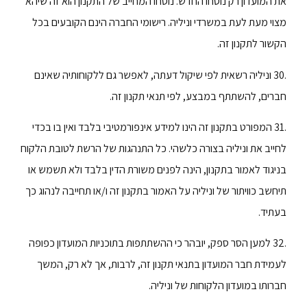
את המועדון רק נוסחו החדש. נוסחו המחייב של התקנון הוא זה שיהא
מצוי מעת לעת במשרדי וניליה. רישומי החברה הינם הקובעים בכל
הקשור לתקנון זה.
.30 וניליה רשאית לפי שיקול דעתה, לאפשר גם ללקוחותיה שאינם
חברים, להשתתף במבצע, לפי תנאי תקנון זה.
.31 המפורט בתקנון זה הינו למידע אינפורמטיבי בלבד ואין בו בכדי
לחייב את וניליה בצורה כלשהי. כל התנהגות של הרשת לטובת הלקוח
בניגוד לאמור בתקנון, הינה לפנים משורת הדין בלבד ולא תשמש או
תיחשב כוויתור של וניליה על האמור בתקנון זה ו/או תחייבה לנהוג כך
בעתיד.
.32 למען הסר ספק, יובהר כי ההשתתפות בתוכניות המועדון כפופה
לעמידת חבר המועדון בתנאי תקנון זה, לרבות, אך לא רק, המשך
חברותו במועדון הלקוחות של וניליה.