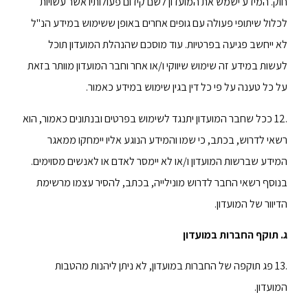
חוק. המידע ישמש את המועדון לשם קידום פעולותיו אשר עשויות
לכלול שיתופי פעולה עם גופים אחרים באופן ששימוש במידע הנ"ל
לא ייחשב פגיעה בפרטיות. עוד מוסכם שהנהלת המועדון תוכל
לעשות במידע זה שימוש שיווקי ו/או אחר וחבר המועדון מוותר בזאת
על כל טענה על פי כל דין בגין שימוש במידע כאמור.
.12 ככל שחבר המועדון יתנגד לשימוש בפרטים ובנתונים כאמור, הוא
רשאי לדרוש, בכתב, כי שמו והמידע הנוגע אליו יימחקו ממאגר
המידע שברשות המועדון ו/או לא יימסר לאדם או לאנשים מסוימים.
בנוסף רשאי החבר לדרוש מונילייה, בכתב, להסיר עצמו מרשימת
הדיוור של המועדון.
ג. תוקף החברות במועדון
.13 פג תוקפה של החברות במועדון, לא ניתן ליהנות מהטבות
המועדון.