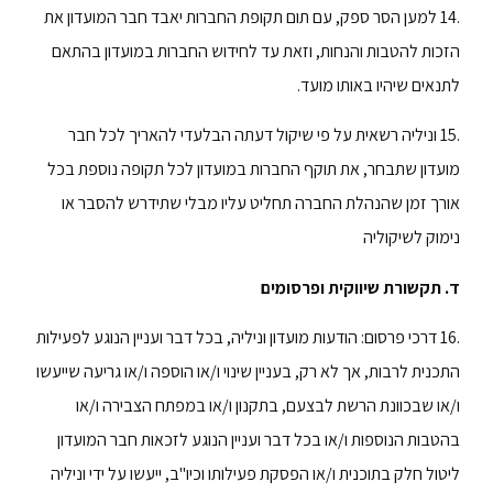
.14 למען הסר ספק, עם תום תקופת החברות יאבד חבר המועדון את
הזכות להטבות והנחות, וזאת עד לחידוש החברות במועדון בהתאם
לתנאים שיהיו באותו מועד.
.15 וניליה רשאית על פי שיקול דעתה הבלעדי להאריך לכל חבר
מועדון שתבחר, את תוקף החברות במועדון לכל תקופה נוספת בכל
אורך זמן שהנהלת החברה תחליט עליו מבלי שתידרש להסבר או
נימוק לשיקוליה
ד. תקשורת שיווקית ופרסומים
.16 דרכי פרסום: הודעות מועדון וניליה, בכל דבר ועניין הנוגע לפעילות
התכנית לרבות, אך לא רק, בעניין שינוי ו/או הוספה ו/או גריעה שייעשו
ו/או שבכוונת הרשת לבצעם, בתקנון ו/או במפתח הצבירה ו/או
בהטבות הנוספות ו/או בכל דבר ועניין הנוגע לזכאות חבר המועדון
ליטול חלק בתוכנית ו/או הפסקת פעילותו וכיו"ב, ייעשו על ידי וניליה