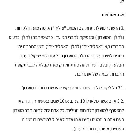
לו.
א. הצטרפות
.3 הרשת הפועלת תחת שם המותג "וניליה" הקימה מועדון לקוחות
(להלן "המועדון") ומנפיקה לחברי המועדון כרטיסי חבר (להלן "כרטיס
החבר") ו/או "אפליקציה" (להלן "האפליקציה"). דמי החברות יהיו
ניתנים לשינוי על ידי הנהלת המועדון בכל עת ולפי שיקול דעתה
הבלעדי, ובלבד שהחלטה כזו תחול רק מעת קבלתה לגבי תקופת
החברות הבאה של אותו חבר.
.3.1 כל לקוח של הרשת רשאי לבקש להירשם כחבר במועדון°.
.3.2 אדם אשר מלאו לו 18 שנים, או 16 שנים באישור הוריו, רשאי
להצטרף למועדון הלקוחות "וניליה". כל אדם יכול להיות חבר מועדון
פעם אחת בו זמנית (היינו אותו אדם לא יכול להירשם בו זמנית
פעמיים, או יותר, כחבר מועדון).