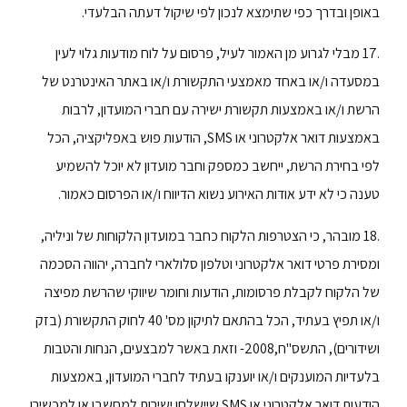
באופן ובדרך כפי שתימצא לנכון לפי שיקול דעתה הבלעדי.
.17 מבלי לגרוע מן האמור לעיל, פרסום על לוח מודעות גלוי לעין
במסעדה ו/או באחד מאמצעי התקשורת ו/או באתר האינטרנט של
הרשת ו/או באמצעות תקשורת ישירה עם חברי המועדון, לרבות
באמצעות דואר אלקטרוני או SMS, הודעות פוש באפליקציה, הכל
לפי בחירת הרשת, ייחשב כמספק וחבר מועדון לא יוכל להשמיע
טענה כי לא ידע אודות האירוע נשוא הדיווח ו/או הפרסום כאמור.
.18 מובהר, כי הצטרפות הלקוח כחבר במועדון הלקוחות של וניליה,
ומסירת פרטי דואר אלקטרוני וטלפון סלולארי לחברה, יהווה הסכמה
של הלקוח לקבלת פרסומות, הודעות וחומר שיווקי שהרשת מפיצה
ו/או תפיץ בעתיד, הכל בהתאם לתיקון מס' 40 לחוק התקשורת (בזק
ושידורים), התשס"ח,2008- וזאת באשר למבצעים, הנחות והטבות
בלעדיות המוענקים ו/או יוענקו בעתיד לחברי המועדון, באמצעות
הודעות דואר אלקטרוני או SMS שיישלחו ישירות למחשבו או למכשירו