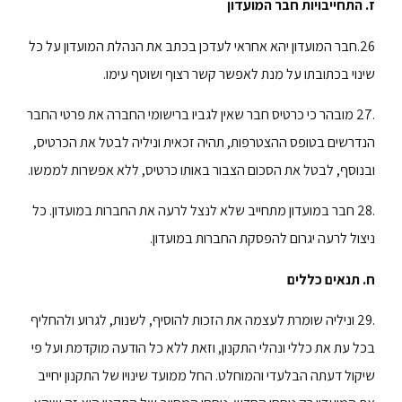
ז. התחייבויות חבר המועדון
26.חבר המועדון יהא אחראי לעדכן בכתב את הנהלת המועדון על כל
שינוי בכתובתו על מנת לאפשר קשר רצוף ושוטף עימו.
.27 מובהר כי כרטיס חבר שאין לגביו ברישומי החברה את פרטי החבר
הנדרשים בטופס ההצטרפות, תהיה זכאית וניליה לבטל את הכרטיס,
ובנוסף, לבטל את הסכום הצבור באותו כרטיס, ללא אפשרות לממשו.
.28 חבר במועדון מתחייב שלא לנצל לרעה את החברות במועדון. כל
ניצול לרעה יגרום להפסקת החברות במועדון.
ח. תנאים כללים
.29 וניליה שומרת לעצמה את הזכות להוסיף, לשנות, לגרוע ולהחליף
בכל עת את כללי ונהלי התקנון, וזאת ללא כל הודעה מוקדמת ועל פי
שיקול דעתה הבלעדי והמוחלט. החל ממועד שינויו של התקנון יחייב