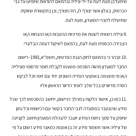
שיתעדכן מעת לעת על-ידי וניליה ובהתאם להוראות שיופיעו על גבי
הכרטיס, בעלון אשר יצורף לו, היה ויצורף, וכן בתקשורת שיווקית
שתישלח לחברי המועדון, מעת לעת.
.9 וניליה רשאית לשנות את מדיניות ההטבות ו/או ההנחות ו/או
הצבירה הכספית מעת לעת, בהתאם לשיקול דעתה הבלעדי.
.10 יובהר כי בהתאם לחוק הגנת הפרטיות, תשמ"א,1981- רישום
החבר למועדון מהווה הסכמה מטעמו לקבלת חומר פרסומי מונילייה
ו/או מי מטעמה באמצעי המדיה השונים. יחד עם זאת יוכל לבקש
הסרה מדיוורים בכל שלב לאחר הדיוור הראשון אליו
.11 כמו כן, אישור הלקוח במהלך הרישום, ייחשב כהסכמתו לכך שכל
מידע שהצטבר במסעדה לגבי החבר בקשר עם רכישותיו וכל נתון
שיופק על סמך ניתוח המידע יועבר להנהלת המועדון ויחשב לקניינה
של וניליה אשר תשמור מידע זה בנאמנות כמאגר מידע רשום על פי