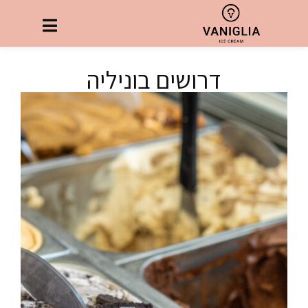
דרושים בוניליה