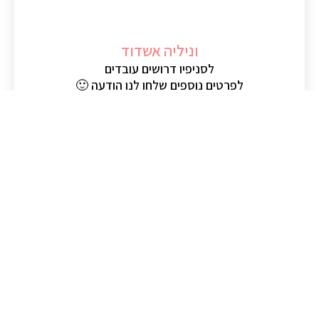
וניליה אשדוד
לסניפיו דרושים עובדים
לפרטים נוספים שלחו לנו הודעה 🙂
רשת גלידריות וניליה
אודות
סניפים
טעמים
אירועים
זכיינות
מועדון וניליה
דרושים
צור קשר
הצהרת נגישות
מדיניות פרטיות